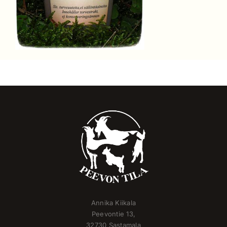
Annika Kiikala
Peevontie 13,
32730 Sastamala